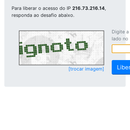
Para liberar o acesso
do IP
216.73.216.14
,
responda ao desafio abaixo.
Digite 
lado no
[trocar imagem]